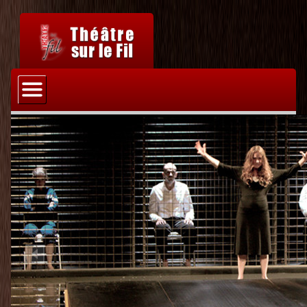
Accueil
Actualités
La Compagnie
Prologue
L’équipe
Historique
Spectacles
Geb et Nout, enfants de la lune – création 2024
Projection privée – création 2023